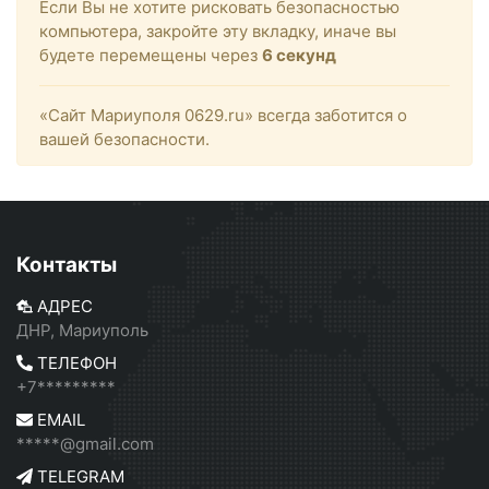
Если Вы не хотите рисковать безопасностью
компьютера, закройте эту вкладку, иначе вы
будете перемещены через
6
секунд
«Сайт Мариуполя 0629.ru» всегда заботится о
вашей безопасности.
Контакты
АДРЕС
ДНР, Мариуполь
ТЕЛЕФОН
+7*********
EMAIL
*****@gmail.com
TELEGRAM