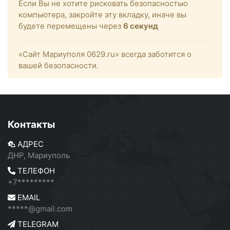
Если Вы не хотите рисковать безопасностью
компьютера, закройте эту вкладку, иначе вы
будете перемещены через
6
секунд
«Сайт Мариуполя 0629.ru» всегда заботится о
вашей безопасности.
Контакты
АДРЕС
ДНР, Мариуполь
ТЕЛЕФОН
+7*********
EMAIL
*****@gmail.com
TELEGRAM