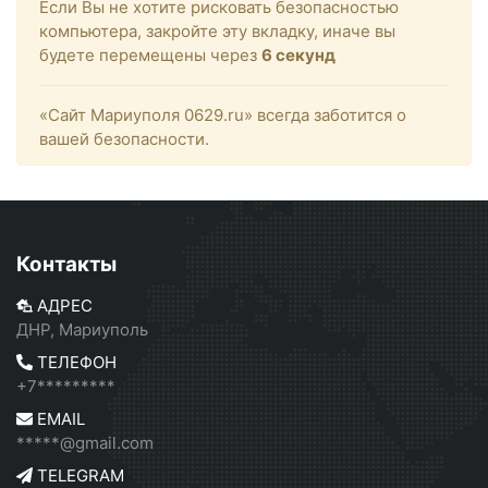
Если Вы не хотите рисковать безопасностью
компьютера, закройте эту вкладку, иначе вы
будете перемещены через
6
секунд
«Сайт Мариуполя 0629.ru» всегда заботится о
вашей безопасности.
Контакты
АДРЕС
ДНР, Мариуполь
ТЕЛЕФОН
+7*********
EMAIL
*****@gmail.com
TELEGRAM