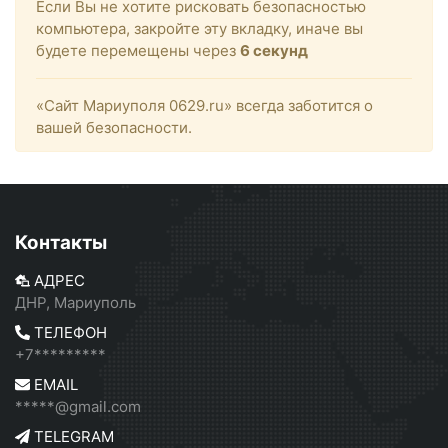
Если Вы не хотите рисковать безопасностью
компьютера, закройте эту вкладку, иначе вы
будете перемещены через
6
секунд
«Сайт Мариуполя 0629.ru» всегда заботится о
вашей безопасности.
Контакты
АДРЕС
ДНР, Мариуполь
ТЕЛЕФОН
+7*********
EMAIL
*****@gmail.com
TELEGRAM