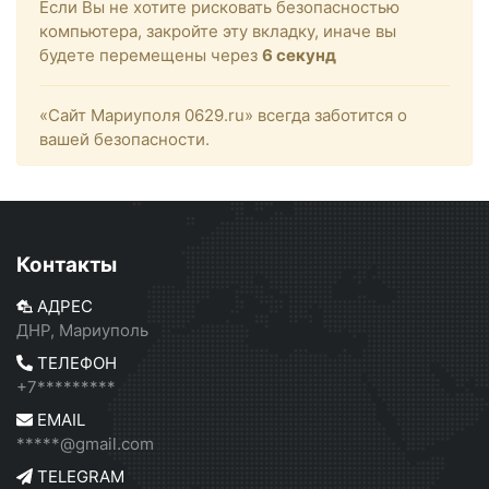
Если Вы не хотите рисковать безопасностью
компьютера, закройте эту вкладку, иначе вы
будете перемещены через
6
секунд
«Сайт Мариуполя 0629.ru» всегда заботится о
вашей безопасности.
Контакты
АДРЕС
ДНР, Мариуполь
ТЕЛЕФОН
+7*********
EMAIL
*****@gmail.com
TELEGRAM