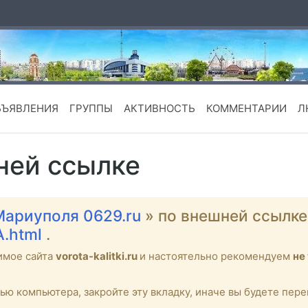
БЪЯВЛЕНИЯ
ГРУППЫ
АКТИВНОСТЬ
КОММЕНТАРИИ
Л
ней ссылке
Мариуполя 0629.ru
» по внешней ссылк
A.html
.
имое сайта
vorota-kalitki.ru
и настоятельно рекомендуем
не
тью компьютера, закройте эту вкладку, иначе вы будете пе