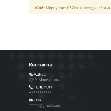
«Сайт Мариуполя 0629.ru» всегда заботит
Контакты
АДРЕС
ДНР, Мариуполь
ТЕЛЕФОН
+7*********
EMAIL
*****@gmail.com