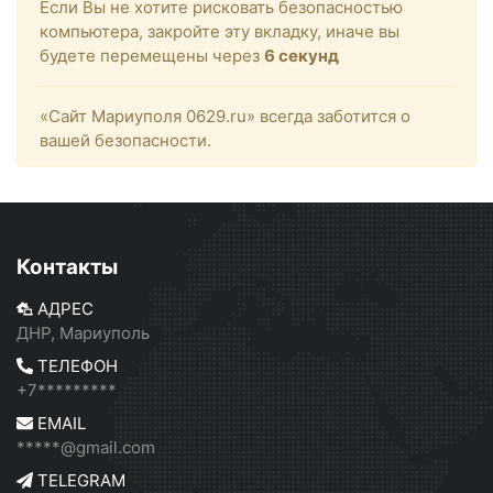
Если Вы не хотите рисковать безопасностью
компьютера, закройте эту вкладку, иначе вы
будете перемещены через
6
секунд
«Сайт Мариуполя 0629.ru» всегда заботится о
вашей безопасности.
Контакты
АДРЕС
ДНР, Мариуполь
ТЕЛЕФОН
+7*********
EMAIL
*****@gmail.com
TELEGRAM