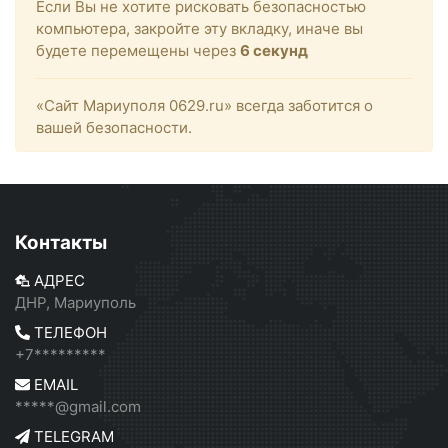
Если Вы не хотите рисковать безопасностью
компьютера, закройте эту вкладку, иначе вы
будете перемещены через
6
секунд
«Сайт Мариуполя 0629.ru» всегда заботится о
вашей безопасности.
Контакты
АДРЕС
ДНР, Мариуполь
ТЕЛЕФОН
+7*********
EMAIL
*****@gmail.com
TELEGRAM