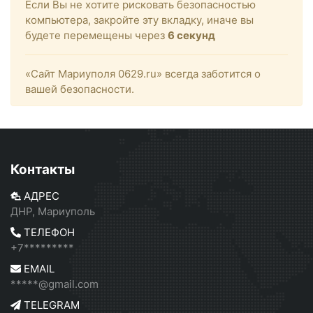
Если Вы не хотите рисковать безопасностью
компьютера, закройте эту вкладку, иначе вы
будете перемещены через
6
секунд
«Сайт Мариуполя 0629.ru» всегда заботится о
вашей безопасности.
Контакты
АДРЕС
ДНР, Мариуполь
ТЕЛЕФОН
+7*********
EMAIL
*****@gmail.com
TELEGRAM