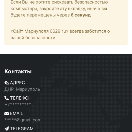
Если Вы не хотите рисковать безопасностью
компьютера, закройте эту вкладку, иначе вы
будете перемещены через
6
секунд
«Сайт Мариуполя 0629.ru» всегда заботится о
вашей безопасности.
Контакты
АДРЕС
ДНР, Мариуполь
ТЕЛЕФОН
+7*********
EMAIL
*****@gmail.com
TELEGRAM