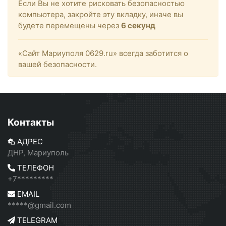
Если Вы не хотите рисковать безопасностью
компьютера, закройте эту вкладку, иначе вы
будете перемещены через
6
секунд
«Сайт Мариуполя 0629.ru» всегда заботится о
вашей безопасности.
Контакты
АДРЕС
ДНР, Мариуполь
ТЕЛЕФОН
+7*********
EMAIL
*****@gmail.com
TELEGRAM