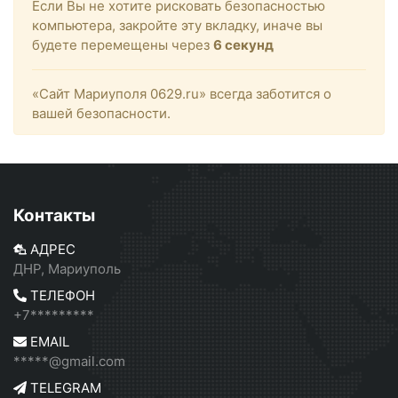
Если Вы не хотите рисковать безопасностью
компьютера, закройте эту вкладку, иначе вы
будете перемещены через
6
секунд
«Сайт Мариуполя 0629.ru» всегда заботится о
вашей безопасности.
Контакты
АДРЕС
ДНР, Мариуполь
ТЕЛЕФОН
+7*********
EMAIL
*****@gmail.com
TELEGRAM