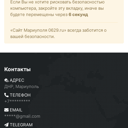
Если Вы не хотите рисковать безопасностью
компьютера, закройте эту вкладку, иначе вы
будете перемещены через
6
секунд
«Сайт Мариуполя 0629.ru» всегда заботится о
вашей безопасности.
Контакты
АДРЕС
ДНР, Мариуполь
ТЕЛЕФОН
+7*********
EMAIL
*****@gmail.com
TELEGRAM