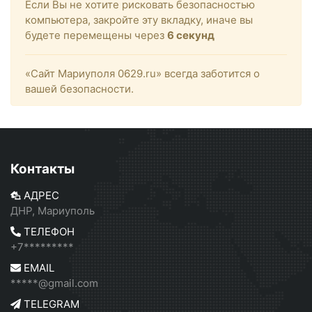
Если Вы не хотите рисковать безопасностью
компьютера, закройте эту вкладку, иначе вы
будете перемещены через
6
секунд
«Сайт Мариуполя 0629.ru» всегда заботится о
вашей безопасности.
Контакты
АДРЕС
ДНР, Мариуполь
ТЕЛЕФОН
+7*********
EMAIL
*****@gmail.com
TELEGRAM