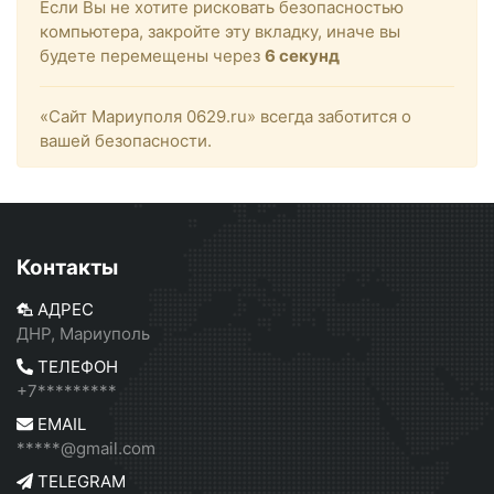
Если Вы не хотите рисковать безопасностью
компьютера, закройте эту вкладку, иначе вы
будете перемещены через
6
секунд
«Сайт Мариуполя 0629.ru» всегда заботится о
вашей безопасности.
Контакты
АДРЕС
ДНР, Мариуполь
ТЕЛЕФОН
+7*********
EMAIL
*****@gmail.com
TELEGRAM