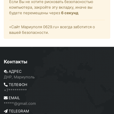
Если Вы не хотите рисковать безопасностью
компьютера, закройте эту вкладку, иначе вы
будете перемещены через
6
секунд
«Сайт Мариуполя 0629.ru» всегда заботится о
вашей безопасности.
Контакты
АДРЕС
ДНР, Мариуполь
ТЕЛЕФОН
+7*********
EMAIL
*****@gmail.com
TELEGRAM