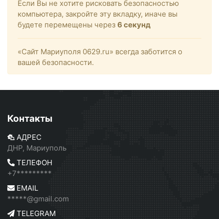
Если Вы не хотите рисковать безопасностью
компьютера, закройте эту вкладку, иначе вы
будете перемещены через
6
секунд
«Сайт Мариуполя 0629.ru» всегда заботится о
вашей безопасности.
Контакты
АДРЕС
ДНР, Мариуполь
ТЕЛЕФОН
+7*********
EMAIL
*****@gmail.com
TELEGRAM