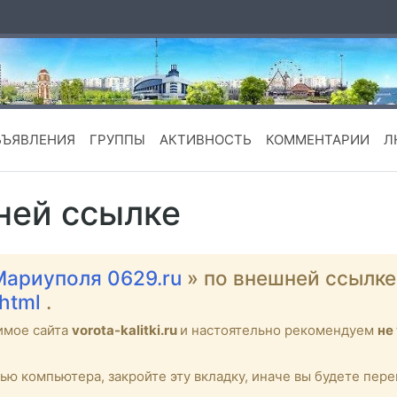
БЪЯВЛЕНИЯ
ГРУППЫ
АКТИВНОСТЬ
КОММЕНТАРИИ
Л
ней ссылке
Мариуполя 0629.ru
» по внешней ссылк
.html
.
имое сайта
vorota-kalitki.ru
и настоятельно рекомендуем
не
тью компьютера, закройте эту вкладку, иначе вы будете пе