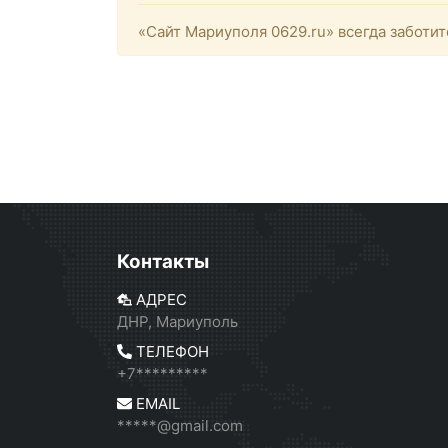
«Сайт Мариуполя 0629.ru» всегда заботит
Контакты
АДРЕС
ДНР, Мариуполь
ТЕЛЕФОН
+7*********
EMAIL
*****@gmail.com