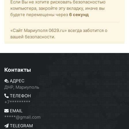
Если Вы не хотите рисковать безопасностью
компьютера, закройте эту вкладку, иначе вы
будете перемещены через
6
секунд
«Сайт Мариуполя 0629.ru» всегда заботится о
вашей безопасности.
Контакты
АДРЕС
ДНР, Мариуполь
ТЕЛЕФОН
+7*********
EMAIL
*****@gmail.com
TELEGRAM