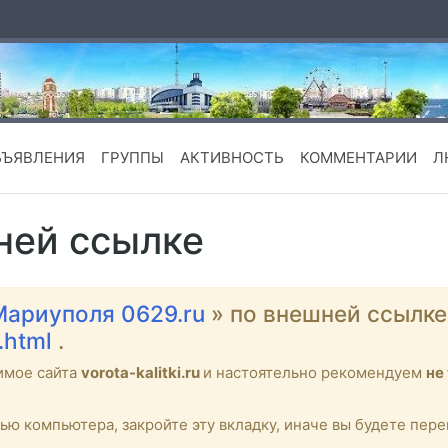
БЪЯВЛЕНИЯ
ГРУППЫ
АКТИВНОСТЬ
КОММЕНТАРИИ
Л
ней ссылке
Мариуполя 0629.ru
» по внешней ссылк
.html
.
имое сайта
vorota-kalitki.ru
и настоятельно рекомендуем
не
тью компьютера, закройте эту вкладку, иначе вы будете пе