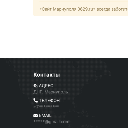
«Сайт Мариуполя 0629.ru» всегда заботит
Контакты
АДРЕС
ДНР, Мариуполь
ТЕЛЕФОН
+7*********
EMAIL
*****@gmail.com