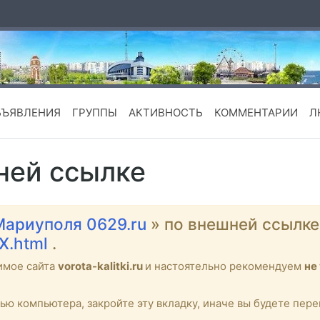
БЪЯВЛЕНИЯ
ГРУППЫ
АКТИВНОСТЬ
КОММЕНТАРИИ
Л
ней ссылке
Мариуполя 0629.ru
» по внешней ссылк
X.html
.
имое сайта
vorota-kalitki.ru
и настоятельно рекомендуем
не
тью компьютера, закройте эту вкладку, иначе вы будете пе