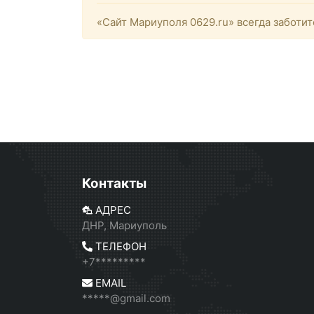
«Сайт Мариуполя 0629.ru» всегда заботит
Контакты
АДРЕС
ДНР, Мариуполь
ТЕЛЕФОН
+7*********
EMAIL
*****@gmail.com