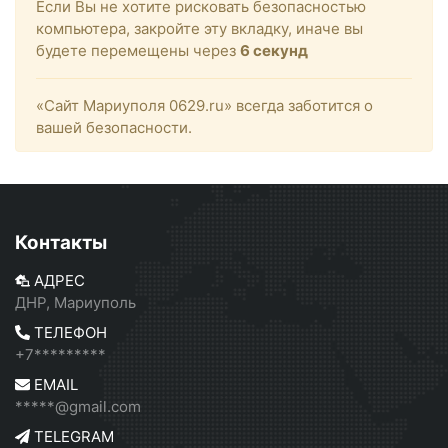
Если Вы не хотите рисковать безопасностью
компьютера, закройте эту вкладку, иначе вы
будете перемещены через
6
секунд
«Сайт Мариуполя 0629.ru» всегда заботится о
вашей безопасности.
Контакты
АДРЕС
ДНР, Мариуполь
ТЕЛЕФОН
+7*********
EMAIL
*****@gmail.com
TELEGRAM