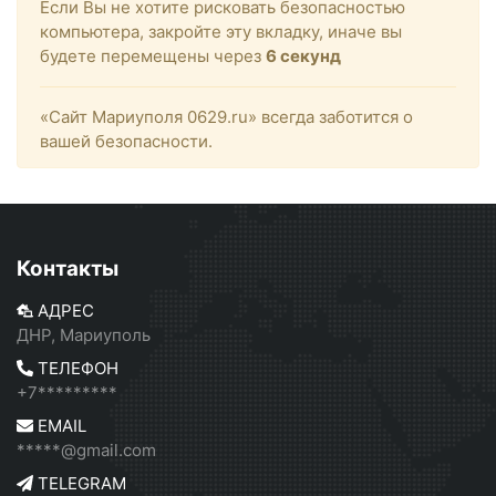
Если Вы не хотите рисковать безопасностью
компьютера, закройте эту вкладку, иначе вы
будете перемещены через
6
секунд
«Сайт Мариуполя 0629.ru» всегда заботится о
вашей безопасности.
Контакты
АДРЕС
ДНР, Мариуполь
ТЕЛЕФОН
+7*********
EMAIL
*****@gmail.com
TELEGRAM