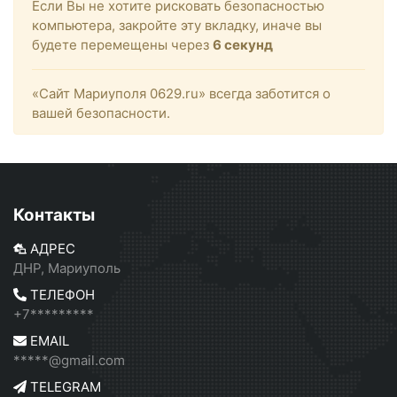
Если Вы не хотите рисковать безопасностью
компьютера, закройте эту вкладку, иначе вы
будете перемещены через
6
секунд
«Сайт Мариуполя 0629.ru» всегда заботится о
вашей безопасности.
Контакты
АДРЕС
ДНР, Мариуполь
ТЕЛЕФОН
+7*********
EMAIL
*****@gmail.com
TELEGRAM