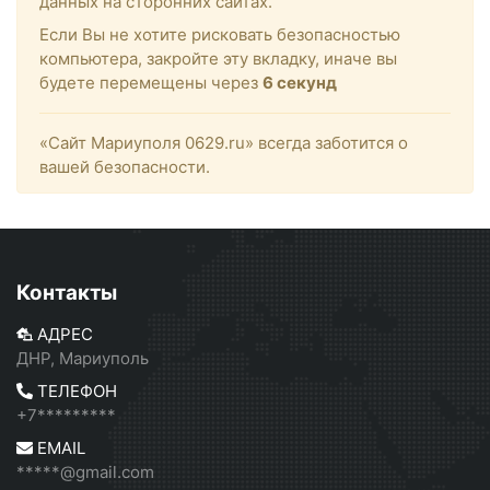
данных на сторонних сайтах.
Если Вы не хотите рисковать безопасностью
компьютера, закройте эту вкладку, иначе вы
будете перемещены через
6
секунд
«Сайт Мариуполя 0629.ru» всегда заботится о
вашей безопасности.
Контакты
АДРЕС
ДНР, Мариуполь
ТЕЛЕФОН
+7*********
EMAIL
*****@gmail.com