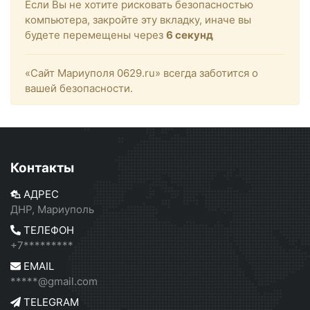
Если Вы не хотите рисковать безопасностью
компьютера, закройте эту вкладку, иначе вы
будете перемещены через
6
секунд
«Сайт Мариуполя 0629.ru» всегда заботится о
вашей безопасности.
Контакты
АДРЕС
ДНР, Мариуполь
ТЕЛЕФОН
+7*********
EMAIL
*****@gmail.com
TELEGRAM