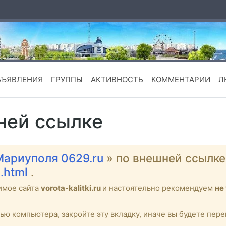
БЪЯВЛЕНИЯ
ГРУППЫ
АКТИВНОСТЬ
КОММЕНТАРИИ
Л
ней ссылке
Мариуполя 0629.ru
» по внешней ссылк
a.html
.
имое сайта
vorota-kalitki.ru
и настоятельно рекомендуем
не
тью компьютера, закройте эту вкладку, иначе вы будете пе