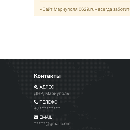
«Сайт Мариуполя 0629.ru» всегда заботит
Контакты
АДРЕС
ДНР, Мариуполь
ТЕЛЕФОН
+7*********
EMAIL
*****@gmail.com