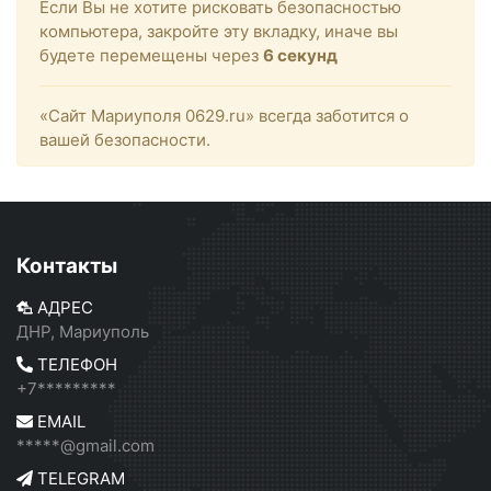
Если Вы не хотите рисковать безопасностью
компьютера, закройте эту вкладку, иначе вы
будете перемещены через
6
секунд
«Сайт Мариуполя 0629.ru» всегда заботится о
вашей безопасности.
Контакты
АДРЕС
ДНР, Мариуполь
ТЕЛЕФОН
+7*********
EMAIL
*****@gmail.com
TELEGRAM