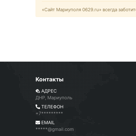
«Сайт Мариуполя 0629.ru» всегда заботит
Контакты
АДРЕС
ДНР, Мариуполь
ТЕЛЕФОН
+7*********
EMAIL
*****@gmail.com