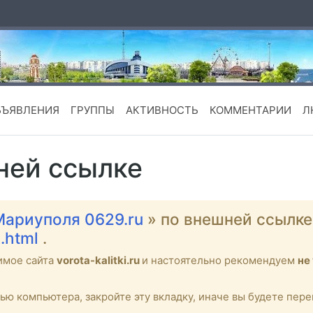
БЪЯВЛЕНИЯ
ГРУППЫ
АКТИВНОСТЬ
КОММЕНТАРИИ
Л
ней ссылке
Мариуполя 0629.ru
» по внешней ссылк
A.html
.
имое сайта
vorota-kalitki.ru
и настоятельно рекомендуем
не
тью компьютера, закройте эту вкладку, иначе вы будете пе