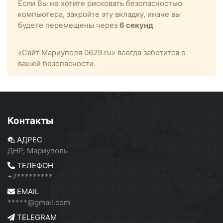
Если Вы не хотите рисковать безопасностью
компьютера, закройте эту вкладку, иначе вы
будете перемещены через
6
секунд
«Сайт Мариуполя 0629.ru» всегда заботится о
вашей безопасности.
Контакты
АДРЕС
ДНР, Мариуполь
ТЕЛЕФОН
+7*********
EMAIL
*****@gmail.com
TELEGRAM