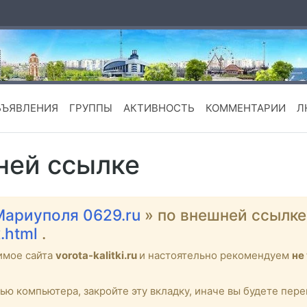
БЪЯВЛЕНИЯ
ГРУППЫ
АКТИВНОСТЬ
КОММЕНТАРИИ
Л
ней ссылке
Мариуполя 0629.ru
» по внешней ссылк
x.html
.
имое сайта
vorota-kalitki.ru
и настоятельно рекомендуем
не
тью компьютера, закройте эту вкладку, иначе вы будете пе