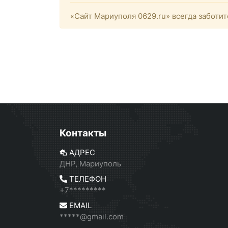
«Сайт Мариуполя 0629.ru» всегда заботит
Контакты
АДРЕС
ДНР, Мариуполь
ТЕЛЕФОН
+7*********
EMAIL
*****@gmail.com