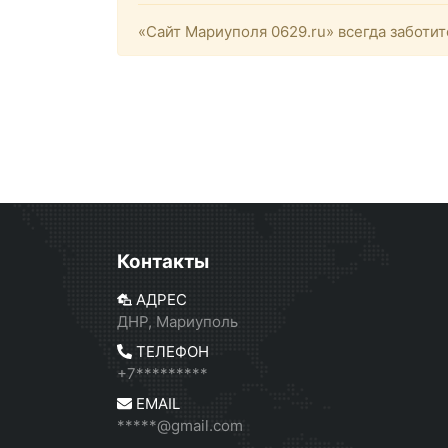
«Сайт Мариуполя 0629.ru» всегда заботит
Контакты
АДРЕС
ДНР, Мариуполь
ТЕЛЕФОН
+7*********
EMAIL
*****@gmail.com