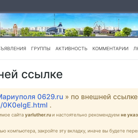
БЪЯВЛЕНИЯ
ГРУППЫ
АКТИВНОСТЬ
КОММЕНТАРИИ
Л
ней ссылке
Мариуполя 0629.ru
» по внешней ссылке
bM/0K0elgE.html
.
имое сайта
yarluther.ru
и настоятельно рекомендуем
не ука
тью компьютера, закройте эту вкладку, иначе вы будете пе