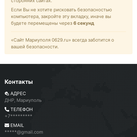
сторонних сайтах.
Если Вы не хотите рисковать безопасностью
компьютера, закройте эту вкладку, иначе вы
будете перемещены через
6
секунд
«Сайт Мариуполя 0629.ru» всегда заботится о
вашей безопасности.
Контакты
АДРЕС
ДНР, Мариуполь
ТЕЛЕФОН
+7*********
EMAIL
*****@gmail.com