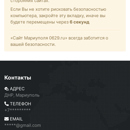
сторонних сайтах.
Если Вы не хотите рисковать безопасностью
компьютера, закройте эту вкладку, иначе вы
будете перемещены через
6
секунд
«Сайт Мариуполя 0629.ru» всегда заботится о
вашей безопасности.
Контакты
АДРЕС
ДНР, Мариуполь
ТЕЛЕФОН
+7*********
EMAIL
*****@gmail.com