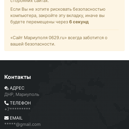
сторонних сайтах.
Если Вы не хотите рисковать безопасностью
компьютера, закройте эту вкладку, иначе вы
будете перемещены через
6
секунд
«Сайт Мариуполя 0629.ru» всегда заботится о
вашей безопасности.
Контакты
АДРЕС
ДНР, Мариуполь
ТЕЛЕФОН
+7*********
EMAIL
*****@gmail.com