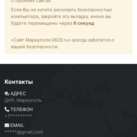
сторонних сайтах.
Если Вы не хотите рисковать безопасностью
компьютера, закройте эту вкладку, иначе вы
будете перемещены через
6
секунд
«Сайт Мариуполя 0629.ru» всегда заботится о
вашей безопасности.
Контакты
АДРЕС
ДНР, Мариуполь
ТЕЛЕФОН
+7*********
EMAIL
*****@gmail.com