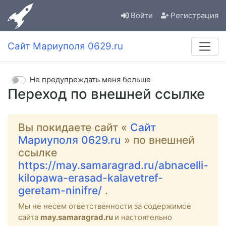
Войти
Регистрация
Сайт Мариуполя 0629.ru
Не предупреждать меня больше
Переход по внешней ссылке
Вы покидаете сайт «
Сайт
Мариуполя 0629.ru
» по внешней
ссылке
https://may.samaragrad.ru/abnacelli-
kilopawa-erasad-kalavetref-
geretam-ninifre/
.
Мы не несем ответственности за содержимое
сайта
may.samaragrad.ru
и настоятельно