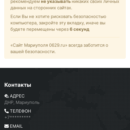
рекомендуем
не указывать
никаких своих личных
данных на сторонних сайтах.
Если Вы не хотите рисковать безопасностью
компьютера, закройте эту вкладку, иначе вы
будете перемещены через
6
секунд
«Сайт Мариуполя 0629.ru» всегда заботится о
вашей безопасности.
Контакты
АДРЕС
ДНР, Мариуполь
ТЕЛЕФОН
+7*********
EMAIL