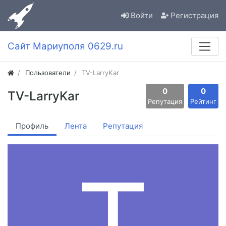
Войти
Регистрация
Сайт Мариуполя 0629.ru
Пользователи
TV-LarryKar
0
0
TV-LarryKar
Репутация
Рейтинг
Профиль
Лента
Репутация
T