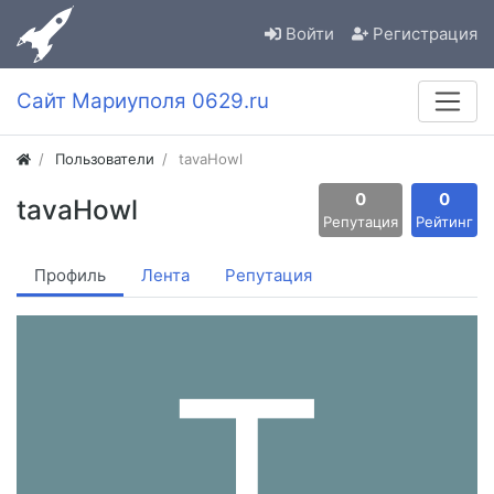
Войти
Регистрация
Сайт Мариуполя 0629.ru
Пользователи
tavaHowl
0
0
tavaHowl
Репутация
Рейтинг
Профиль
Лента
Репутация
T