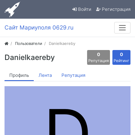
Войти
Регистрация
Сайт Мариуполя 0629.ru
Пользователи
Danielkaereby
0
0
Danielkaereby
Репутация
Рейтинг
Профиль
Лента
Репутация
D