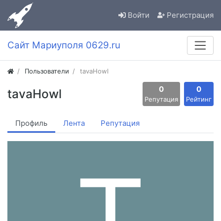
Войти
Регистрация
Сайт Мариуполя 0629.ru
Пользователи
tavaHowl
0
0
tavaHowl
Репутация
Рейтинг
Профиль
Лента
Репутация
T