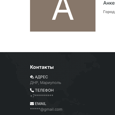
A
Анке
Город
Контакты
АДРЕС
ДНР, Мариуполь
ТЕЛЕФОН
+7*********
EMAIL
*****@gmail.com