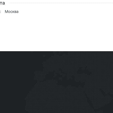
та
:
Москва