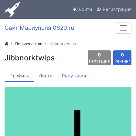
Войти
Регистрация
Сайт Мариуполя 0629.ru
Пользователи
Jibbnorktwips
0
0
Jibbnorktwips
Репутация
Рейтинг
Профиль
Лента
Репутация
J